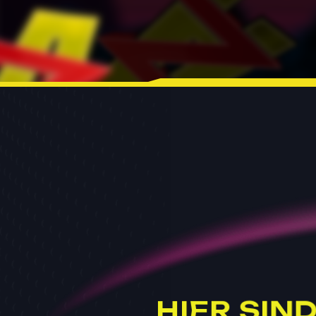
H
I
E
R
S
I
N