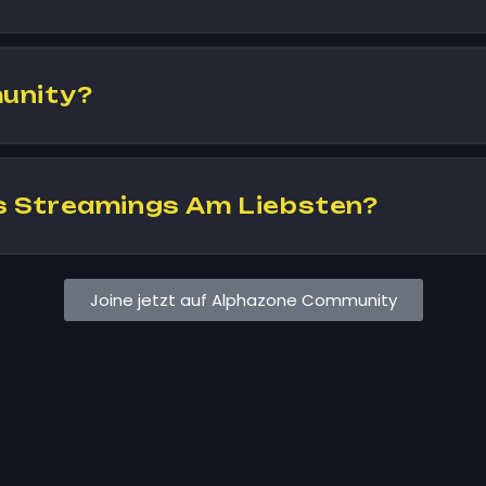
unity?
 Streamings Am Liebsten?
Joine jetzt auf Alphazone Community