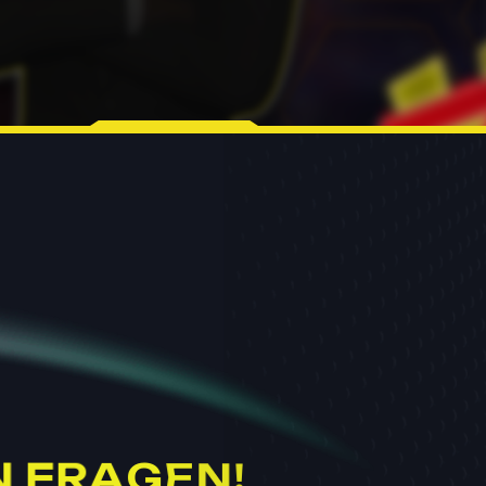
N
F
R
A
G
E
N
!