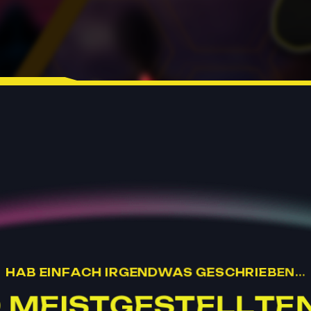
H
A
B
E
I
N
F
A
C
H
I
R
G
E
N
D
W
A
S
G
E
S
C
H
R
I
E
B
E
N
.
.
.
D
M
E
I
S
T
G
E
S
T
E
L
L
T
E